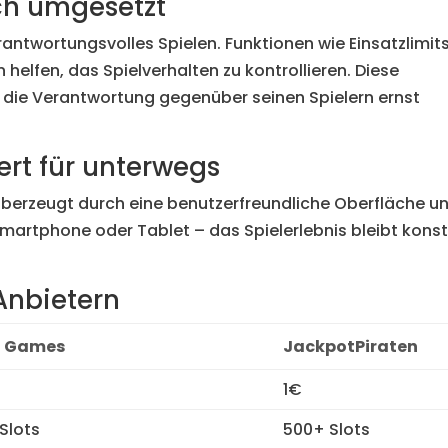
ich umgesetzt
antwortungsvolles Spielen. Funktionen wie Einsatzlimits
elfen, das Spielverhalten zu kontrollieren. Diese
die Verantwortung gegenüber seinen Spielern ernst
ert für unterwegs
überzeugt durch eine benutzerfreundliche Oberfläche u
Smartphone oder Tablet – das Spielerlebnis bleibt kons
Anbietern
o Games
JackpotPiraten
1€
Slots
500+ Slots