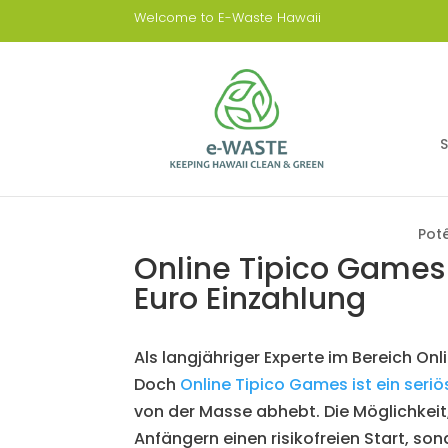
Welcome to E-Waste Hawaii
S
Pot
Online Tipico Games 
Euro Einzahlung
Als langjähriger Experte im Bereich On
Doch
Online Tipico Games ist ein seriö
von der Masse abhebt. Die Möglichkeit,
Anfängern einen risikofreien Start, so