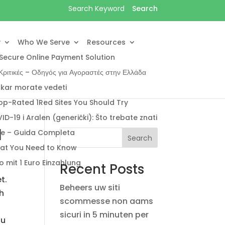
y
Who We Serve
Resources
Secure Online Payment Solution
ριτικές – Οδηγός για Αγοραστές στην Ελλάδα
 kar morate vedeti
op-Rated 1Red Sites You Should Try
ID-19 i Aralen (generički): Što trebate znati
1
ale – Guida Completa
Search
hat You Need to Know
 mit 1 Euro Einzahlung
Recent Posts
t.
Beheers uw siti
ch
scommesse non aams
sicuri in 5 minuten per
zu