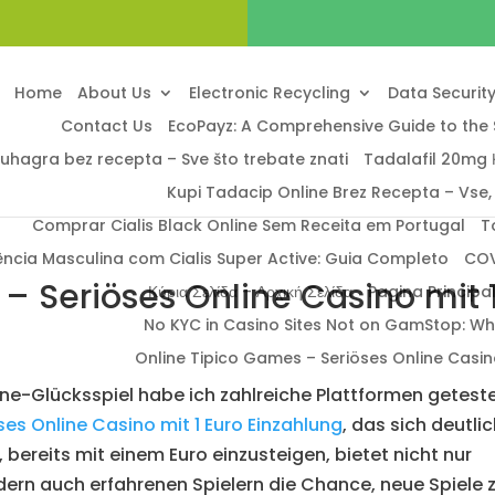
Home
About Us
Electronic Recycling
Data Securit
Contact Us
EcoPayz: A Comprehensive Guide to the 
uhagra bez recepta – Sve što trebate znati
Tadalafil 20mg Κ
Kupi Tadacip Online Brez Recepta – Vse,
Comprar Cialis Black Online Sem Receita em Portugal
T
ência Masculina com Cialis Super Active: Guia Completo
COV
– Seriöses Online Casino mit 
Κύρια Σελίδα – Αρχική Σελίδα
Pagina Princip
No KYC in Casino Sites Not on GamStop: W
Online Tipico Games – Seriöses Online Casino
line-Glücksspiel habe ich zahlreiche Plattformen geteste
ses Online Casino mit 1 Euro Einzahlung
, das sich deutli
 bereits mit einem Euro einzusteigen, bietet nicht nur
ndern auch erfahrenen Spielern die Chance, neue Spiele 